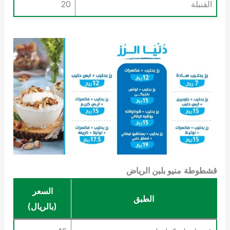
القنبلة
20
قشطوطة
منيو بلبن الرياض
السعر
الطبق
(بالريال)