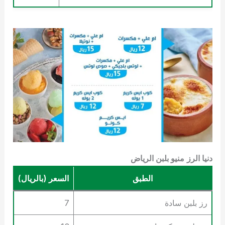
دنيا الرز
منيو بلبن الرياض
الطبق
السعر (بالريال)
رز بلبن سادة
7