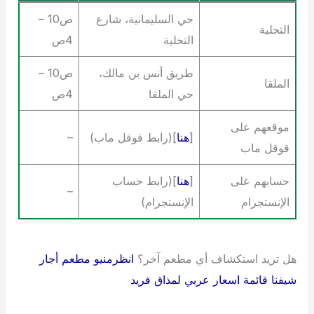
حي السليمانية، شارع
ص10 –
التحلية
التحلية
4ص
طريق أنس بن مالك،
ص10 –
الملقا
حي الملقا
4ص
موقعهم على
[
هنا
](رابط قوقل ماب)
–
قوقل ماب
حسابهم على
[
هنا
](رابط حساب
–
الإنستجرام
الإنستجرام)
هل تريد استكشاف أي مطعم آخر؟
انظرمنيو مطعم أجار
شيفنا قائمة اسعار عربي لمذاق فريد