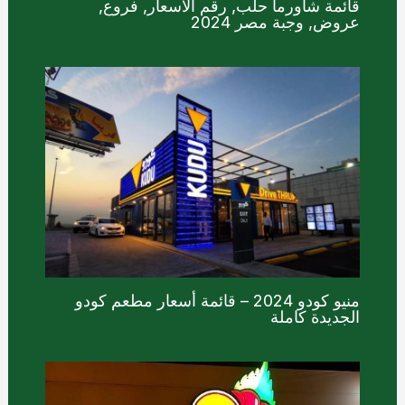
قائمة شاورما حلب, رقم الأسعار, فروع,
عروض, وجبة مصر 2024
منيو كودو 2024 – قائمة أسعار مطعم كودو
الجديدة كاملة