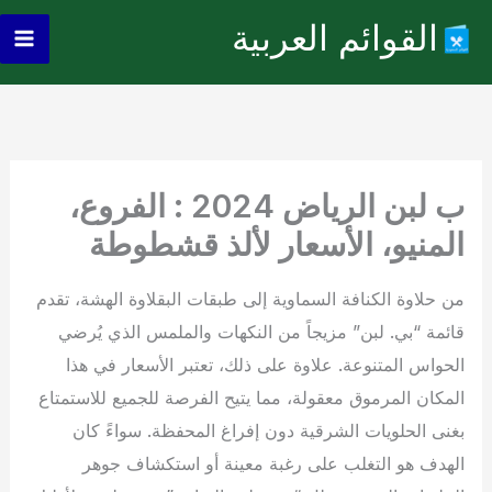
خطي
القوائم العربية
لى
ain
لمحتوى
enu
ب لبن الرياض 2024 : الفروع،
المنيو، الأسعار لألذ قشطوطة
من حلاوة الكنافة السماوية إلى طبقات البقلاوة الهشة، تقدم
قائمة “بي. لبن” مزيجاً من النكهات والملمس الذي يُرضي
الحواس المتنوعة. علاوة على ذلك، تعتبر الأسعار في هذا
المكان المرموق معقولة، مما يتيح الفرصة للجميع للاستمتاع
بغنى الحلويات الشرقية دون إفراغ المحفظة. سواءً كان
الهدف هو التغلب على رغبة معينة أو استكشاف جوهر