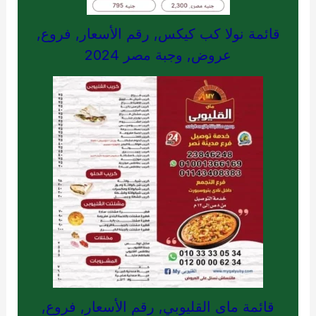
قائمة نولا كب كيكس, رقم الأسعار, فروع,
عروض, وجبة مصر 2024
قائمة ماى القليوبي, رقم الأسعار, فروع,