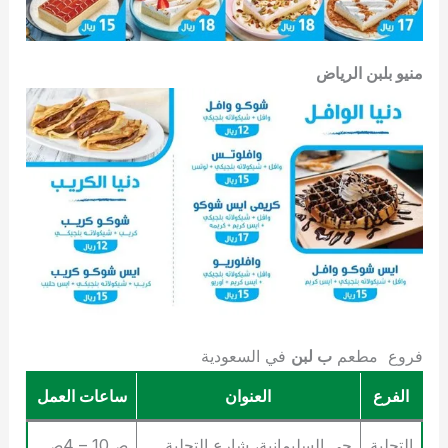
منيو بلبن الرياض
فروع مطعم
ب لبن
في السعودية
الفرع
العنوان
ساعات العمل
التحلية
حي السليمانية، شارع التحلية
ص10 – 4ص