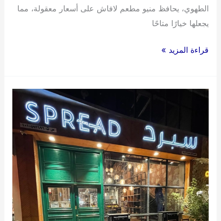
الطهوي، يحافظ منيو مطعم لافاش على أسعار معقولة، مما
يجعلها خيارًا متاحًا
منيو
قراءة المزيد »
مطعم
لافاش
قائمة
اسعار
عربي
2024