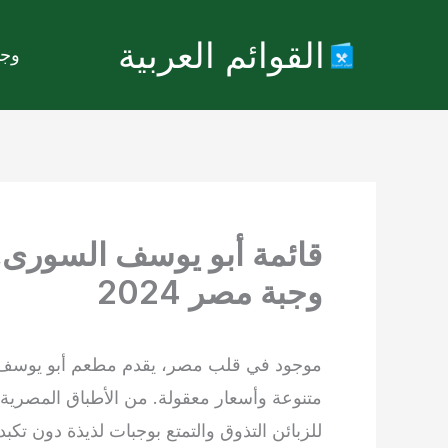
خطي
القوائم العربية
لى
وجب
لمحتوى
قائمة أبو يوسف السورى,
وجبة مصر 2024
موجود في قلب مصر، يقدم مطعم أبو يوسف ا
متنوعة وأسعار معقولة. من الأطباق المصرية 
للزبائن التذوق والتمتع بوجبات لذيذة دون تكب