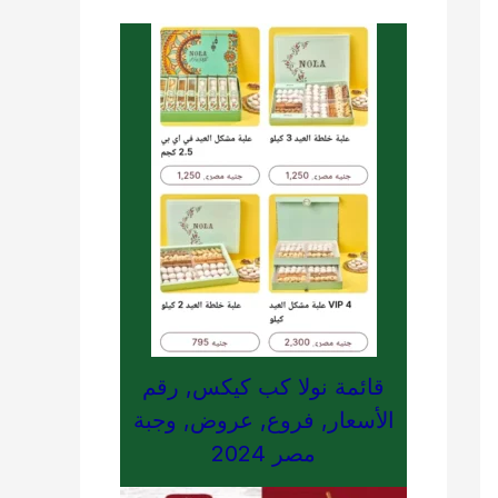
قائمة نولا كب كيكس, رقم
الأسعار, فروع, عروض, وجبة
مصر 2024