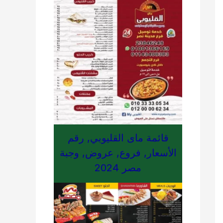
قائمة ماى القليوبي, رقم
الأسعار, فروع, عروض, وجبة
مصر 2024