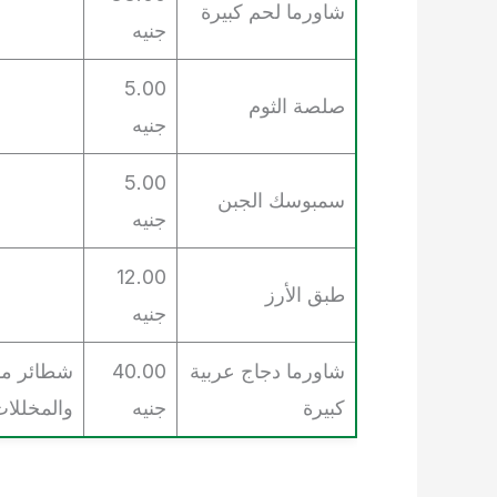
شاورما لحم كبيرة
جنيه
5.00
صلصة الثوم
جنيه
5.00
سمبوسك الجبن
جنيه
12.00
طبق الأرز
جنيه
شاورما دجاج عربية
40.00
شطائر مق
كبيرة
جنيه
والمخللا