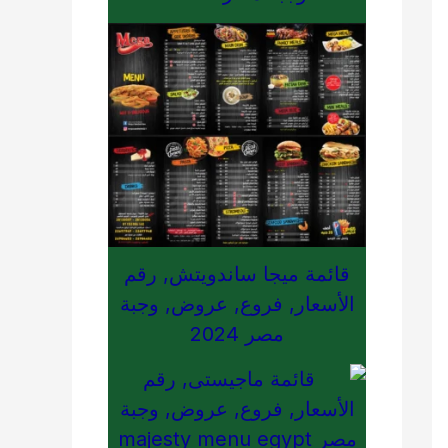
قائمة ميجا ساندويتش, رقم
الأسعار, فروع, عروض, وجبة
مصر 2024