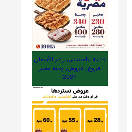
قائمة ماجيستى, رقم الأسعار,
فروع, عروض, وجبة مصر
2024