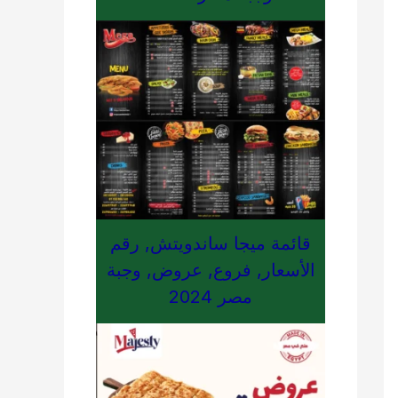
قائمة ميجا ساندويتش, رقم
الأسعار, فروع, عروض, وجبة
مصر 2024