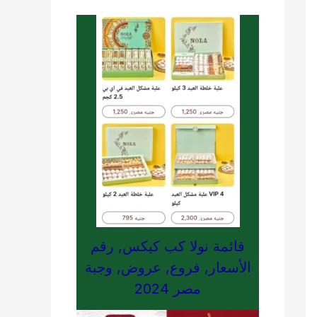
قائمة نولا كب كيكس, رقم
الأسعار, فروع, عروض, وجبة
مصر 2024