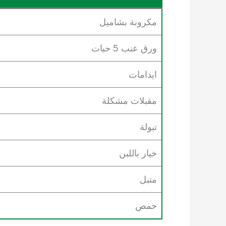
مكرونة بشاميل
ورق عنب 5 حبات
ايدامات
مقبلات مشكلة
تبولة
خيار باللبن
متبل
حمص