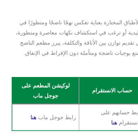
باق المختارة بعناية تعكس نهجًا ناضجًا ومتطورًا في
ليدية أو ترغب في استكشاف نكهات معاصرة ومتطورة،
قديم توازن بين الأناقة والتكلفة، يبرز مطعم الناضج
تع بوجبات ناضجة ومتأملة دون الإفراط في الإنفاق.
لوكيشن المطعم على
حساب الانستقرام
جوجل ماب
بط حسابهم على
رابط جوجل ماب
هنا
انستقرام
هنا