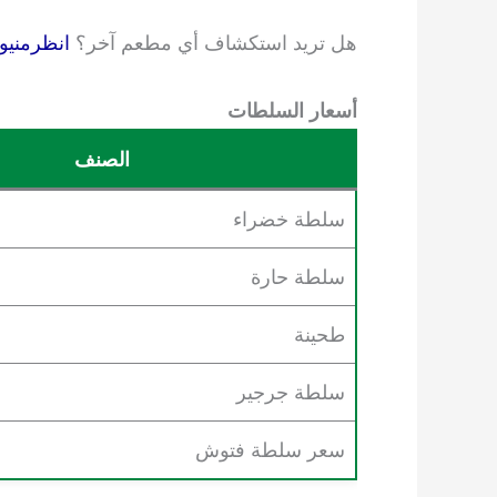
هل تريد استكشاف أي مطعم آخر؟
انظرمنيو
أسعار السلطات
الصنف
سلطة خضراء
سلطة حارة
طحينة
سلطة جرجير
سعر سلطة فتوش