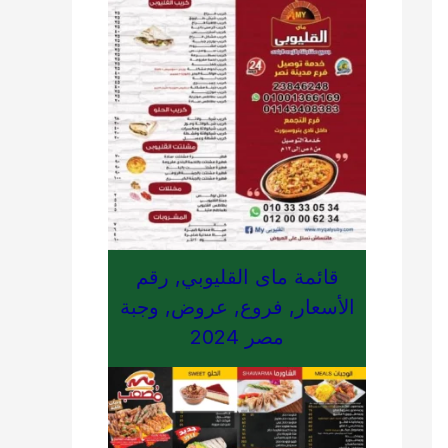
قائمة ماى القليوبي, رقم
الأسعار, فروع, عروض, وجبة
مصر 2024