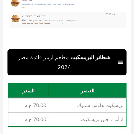
شطائر البريسكيت
مطعم اربيز قائمة مصر
2024
العنصر
السعر
بريسكيت هاوس سموك
70.00 ج.م
3 أنواع جبن بريسكيت
70.00 ج.م