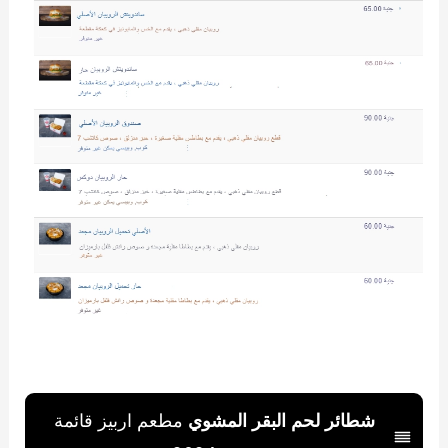
شطائر لحم البقر المشوي
مطعم اربيز قائمة