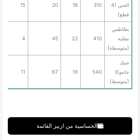
الجبن (4
310
18
20
15
قطع)
بطاطس
مقلية
410
22
45
4
(متوسطة)
شيك
جاموكا
540
16
87
11
(متوسط)
الحساسية من اربيز القائمة