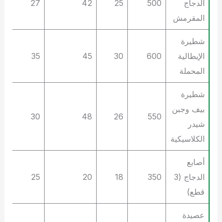
الدجاج
500
25
42
27
المقرمش
شطيرة
الإيطالية
600
30
45
35
المحملة
شطيرة
بيف وجبن
30
48
26
550
شيدر
الكلاسيكية
أصابع
الدجاج (3
350
18
20
25
قطع)
عصيدة