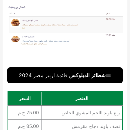
شطائر الديلوكس
قائمة اربيز مصر 2024
العنصر
السعر
ربع باوند اللحم المشوي الخاص
75.00 ج.م
نصف باوند دجاج مقرمش
85.00 ج.م