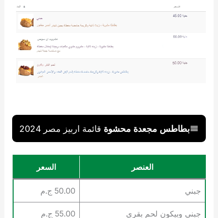
بطاطس مجعدة محشوة
قائمة اربيز مصر 2024
العنصر
السعر
جبني
50.00 ج.م
جبني وبيكون لحم بقري
55.00 ج.م