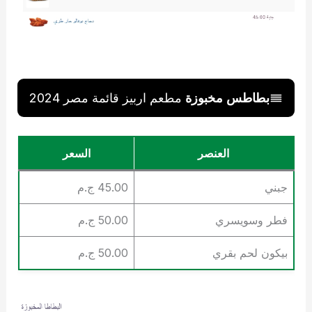
بطاطس مخبوزة
مطعم اربيز قائمة مصر 2024
العنصر
السعر
جبني
45.00 ج.م
فطر وسويسري
50.00 ج.م
بيكون لحم بقري
50.00 ج.م