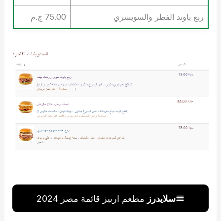
ربع باوند الفطر والسويسري
75.00 ج.م
سلايدرز
مطعم اربيز قائمة مصر 2024