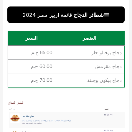
شطائر الدجاج
قائمة اربيز مصر 2024
العنصر
السعر
دجاج بوفالو حار
65.00 ج.م
دجاج مقرمش
60.00 ج.م
دجاج بيكون وجبنة
70.00 ج.م