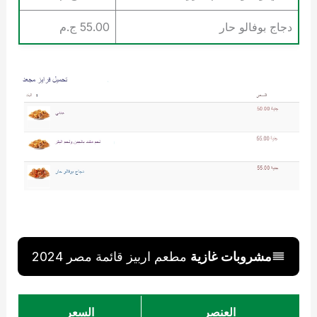
دجاج بوفالو حار
55.00 ج.م
مشروبات غازية
مطعم اربيز قائمة مصر 2024
العنصر
السعر