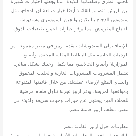
بلحمها الطري وصلصاتها اللذيذة، مما يجعلها اختيارات شهيرة
بين الزبائن. تتضمن القائمة أيضًا خيارات لعشاق الدجاج، مثل
سندويش الدجاج بالبيكون والجبن السويسري وسندويش
الدجاج المقرمش، مما يوفر خيارات لجميع تفضيلات الذوق.
بالإضافة إلى السندويشات، يقدم اربيز في مصر مجموعة من
الوجبات الجانبية مثل البطاطا المقلية المجعدة وأصابع
الموزاريلا وأصابع الجالابينو، مما يكمل وجبتك بشكل مثالي.
تشمل المشروبات المشروبات الغازية والحليب المخفوق
والشاي المثلج لإرضاء عطشك. من خلال قائمتها المتنوعة
ومواقعها المريحة، يوفر اربيز تجربة تناول طعام مرضية
للعملاء الذين يبحثون عن خيارات وجبات سريعة ولذيذة في
مصر. مطعم اربيز قائمة مصر.
معلومات حول اربيز القائمة مصر
إليك جدول يلخص المعلومات الأساسية حول اربيز في مصر: