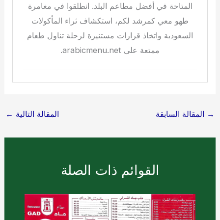
المتاحة في أفضل مطاعم البلد. انطلقوا في مغامرة
طهو معي كمرشد لكم، استكشاف ثراء المأكولات
السعودية واتخاذ قرارات مستنيرة لرحلة تناول طعام
ممتعة على arabicmenu.net.
→
المقالة السابقة
المقالة التالية
←
القوائم ذات الصلة