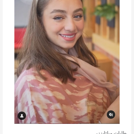
طلبات ميلتايززر