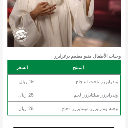
وجبات الأطفال
منيو مطعم برغرايزر
المنتج
السعر
وندرايززر ناجت الدجاج
19 ريال
وندرايززر ميلتايززز لحم
28 ريال
وجبة وندرايززر ميلتايززز دجاج
28 ريال