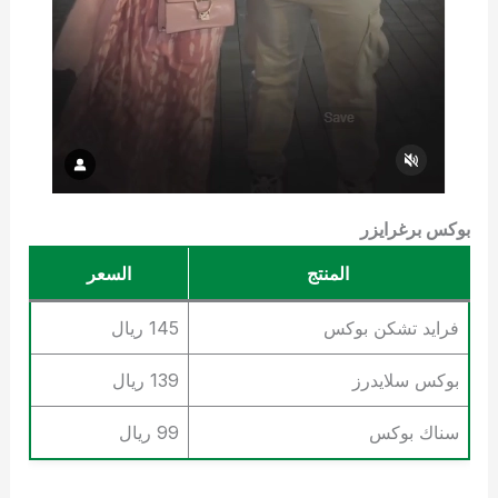
بوكس برغرايزر
المنتج
السعر
فرايد تشكن بوكس
145 ريال
بوكس سلايدرز
139 ريال
سناك بوكس
99 ريال