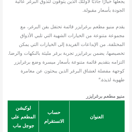
يجعلها خيارًا جاذبًا لأولئك الذين يتوقون لتذوق البرغر عالية
الجودة بأسعار مقبولة.
يقدم منيو مطعم برغرايزر قائمة تحتفل بفن البرغر، مع
مجموعة متنوعة من الخيارات الشهية التي تلبي الأذواق
المختلفة. من الإبداعات الفريدة إلى الخيارات التي يمكن
تخصيصها، يضمن برغرايزر تجربة برغر مليئة بالنكهات والرضا.
التزامه بتقديم قائمة متنوعة بأسعار ميسرة وضع برغرايزر
كوجهة مفضلة لعشاق البرغر الذين يبحثون عن مغامرة
طهوية لذيذة.”
منيو مطعم برغرايزر
لوكيشن
حساب
العنوان
المطعم على
الانستقرام
جوجل ماب