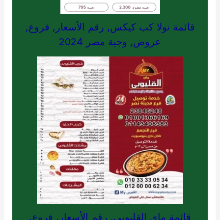
قائمة نولا كب كيكس, رقم الأسعار, فروع,
عروض, وجبة مصر 2024
قائمة ماى القليوبي, رقم الأسعار, فروع,