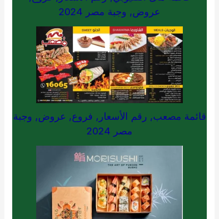
عروض, وجبة مصر 2024
قائمة مصعب, رقم الأسعار, فروع, عروض, وجبة
مصر 2024