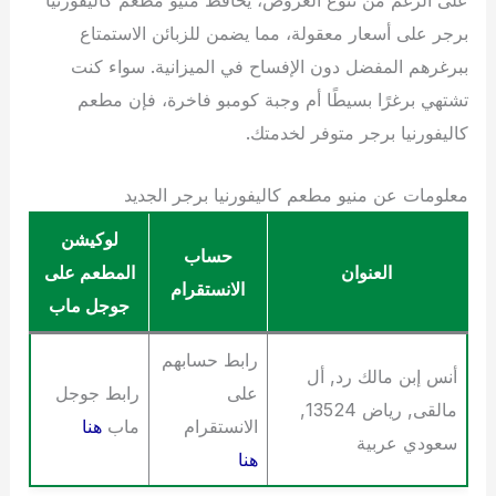
برجر على أسعار معقولة، مما يضمن للزبائن الاستمتاع
ببرغرهم المفضل دون الإفساح في الميزانية. سواء كنت
تشتهي برغرًا بسيطًا أم وجبة كومبو فاخرة، فإن مطعم
كاليفورنيا برجر متوفر لخدمتك.
معلومات عن منيو مطعم كاليفورنيا برجر الجديد
لوكيشن
حساب
العنوان
المطعم على
الانستقرام
جوجل ماب
رابط حسابهم
أنس إبن مالك رد, أل
على
رابط جوجل
مالقى, رياض 13524,
الانستقرام
ماب
هنا
سعودي عربية
هنا