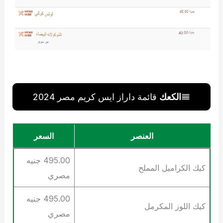
الكعك
قائمة داراز ايس كريم مصر 2024
العنصر
السعر
495.00 جنيه
كيك الكراميل المملح
مصري
495.00 جنيه
كيك اللوز المكرمل
مصري