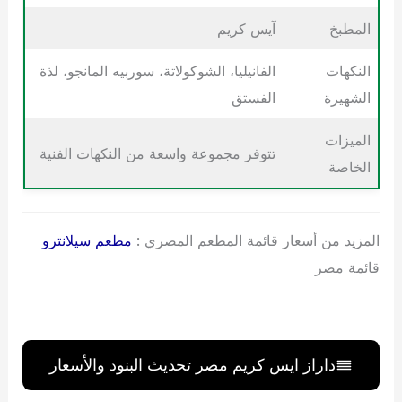
المطبخ
آيس كريم
النكهات
الفانيليا، الشوكولاتة، سوربيه المانجو، لذة
الشهيرة
الفستق
الميزات
تتوفر مجموعة واسعة من النكهات الفنية
الخاصة
المزيد من أسعار قائمة المطعم المصري :
مطعم سيلانترو
قائمة مصر
داراز ايس كريم مصر تحديث البنود والأسعار