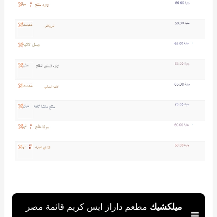
ميلكشيك
مطعم داراز ايس كريم قائمة مصر