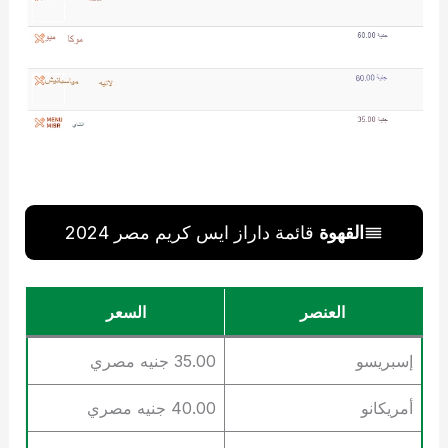
القهوة
قائمة داراز ايس كريم مصر 2024
العنصر
السعر
إسبريسو
35.00 جنيه مصري
أمريكانو
40.00 جنيه مصري