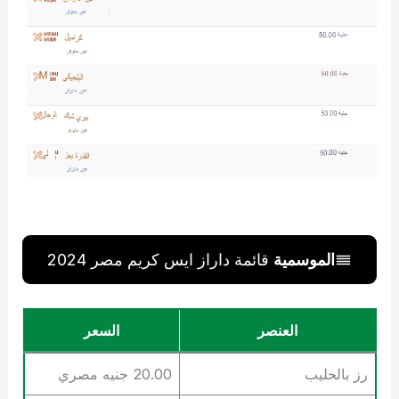
الموسمية
قائمة داراز ايس كريم مصر 2024
العنصر
السعر
رز بالحليب
20.00 جنيه مصري