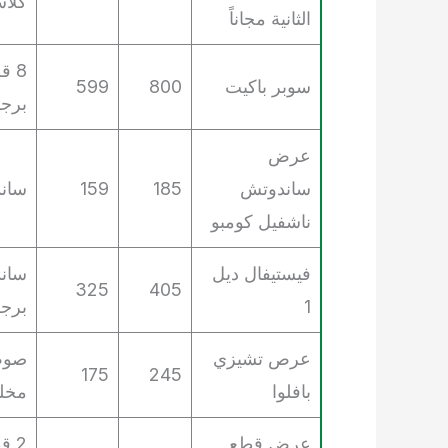
كلاس
الثانية مجاناً
سوبر باكيت
800
599
برجر
عرض
ساندوتش
185
159
سان
ناشفيل كومبو
فيستيفال ديل
325
405
1
برجر دجاج، 2 أ
عرص تشيزي
175
245
بافلوا
مخلل
عرض قطع