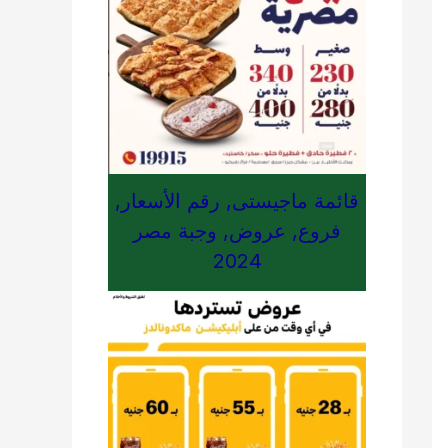
قائمة ماجيستى, رقم الأسعار,
فروع, عروض, وجبة مصر
2024