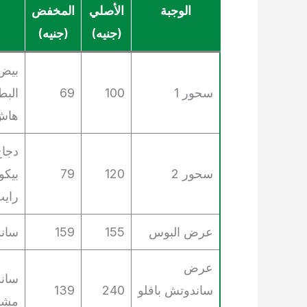
الوجبة
الأصلي
المخفض
(جنيه)
(جنيه)
بيض 
سحور 1
100
69
البط
هاش
دجا
سحور 2
120
79
بيكو
راي
عرض البوس
155
159
سان
عرض
ساند
ساندوتش بافلو
240
139
مشر