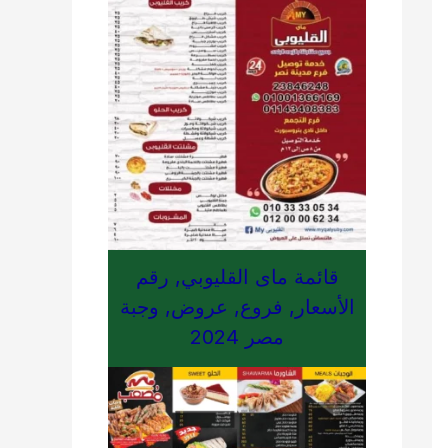
قائمة ماى القليوبي, رقم
الأسعار, فروع, عروض, وجبة
مصر 2024