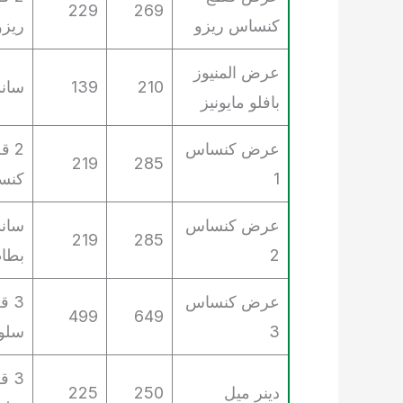
229
269
كنساس ريزو
ريزو، 1 
عرض المنيوز
210
139
ساند
بافلو مايونيز
عرض كنساس
219
285
1
كنساس،
عرض كنساس
ساند
219
285
2
بطا
عرض كنساس
499
649
3
سلو، 2 بطاطس
دينر ميل
250
225