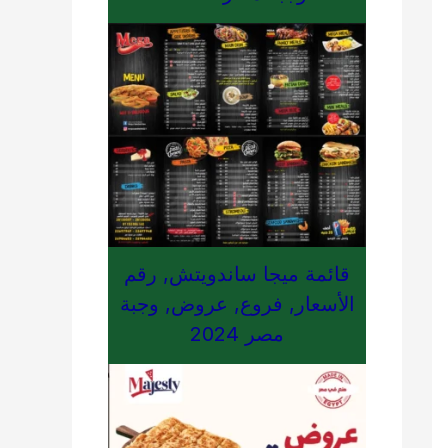
قائمة ميجا ساندويتش, رقم
الأسعار, فروع, عروض, وجبة
مصر 2024