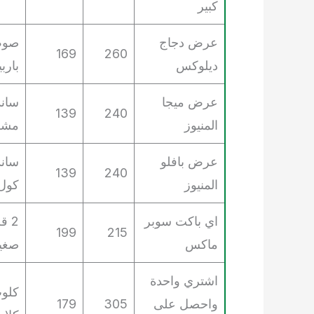
كبير
عرض دجاج
169
260
ديلوكس
بارب
عرض ميجا
ساند
139
240
المنيوز
مشر
عرض بافلو
سان
139
240
المنيوز
كول
اي باكت سوبر
199
215
ماكس
صغير
اشتري واحدة
كلو
واحصل على
305
179