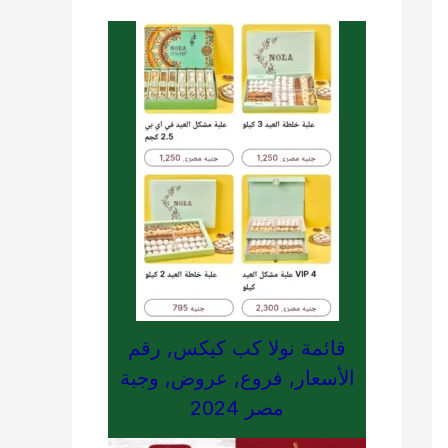
قائمة نولا كب كيكس, رقم
الأسعار, فروع, عروض, وجبة
مصر 2024