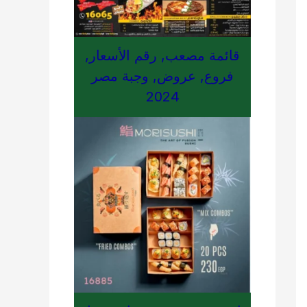
قائمة مصعب, رقم الأسعار,
فروع, عروض, وجبة مصر
2024