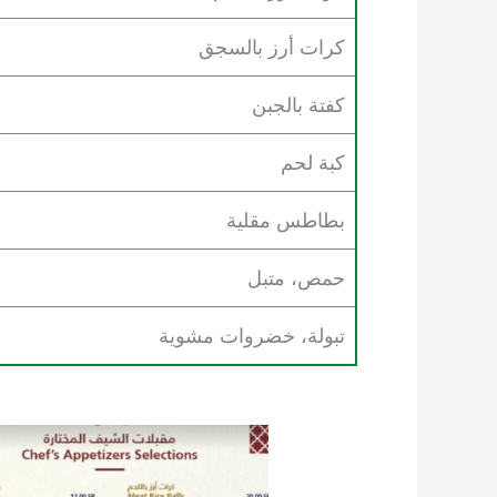
كرات أرز بالسجق
كفتة بالجبن
كبة لحم
بطاطس مقلية
حمص، متبل
تبولة، خضروات مشوية