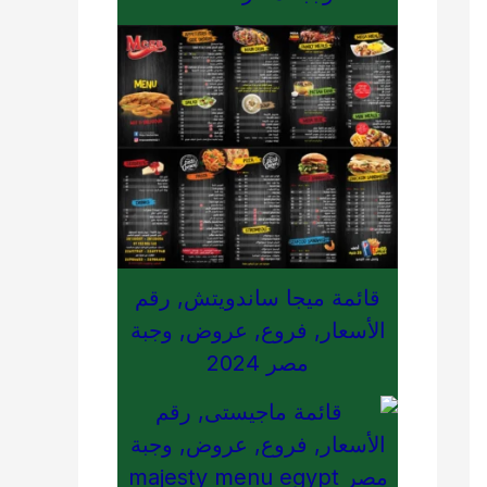
قائمة ميجا ساندويتش, رقم
الأسعار, فروع, عروض, وجبة
مصر 2024