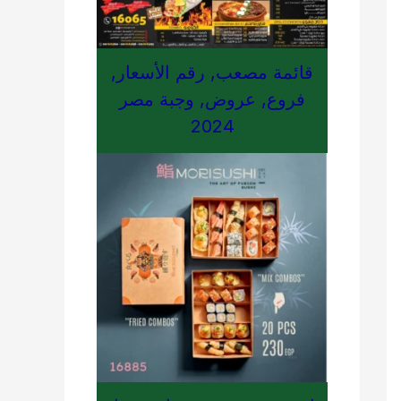
قائمة مصعب, رقم الأسعار,
فروع, عروض, وجبة مصر
2024