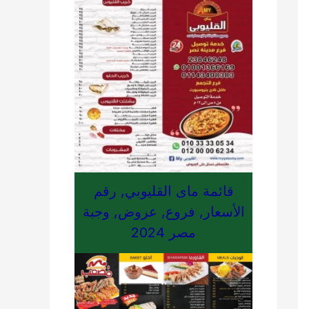
قائمة ماى القليوبي, رقم
الأسعار, فروع, عروض, وجبة
مصر 2024