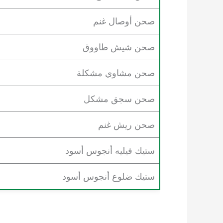
صحن أوصال غنم
صحن شيش طاووق
صحن مشاوي مشكلة
صحن سجق مشكل
صحن ريش غنم
ستيك فيليه أنجوس أسود
ستيك ضلوع أنجوس أسود