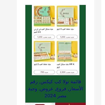
قائمة نولا كب كيكس, رقم
الأسعار, فروع, عروض, وجبة
مصر 2024