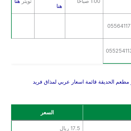
1:00 صباحًا
تويتر
هنا
هنا
05564117
05525411
 مطعم الحديقة قائمة اسعار عربي لمذاق فريد
السعر
17.5 ريال