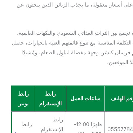
ى أسعار معقولة، ما يجذب الزبائن الذين يبحثون عن
جمع بين التراث الغذائي السعودي والنكهات العالمية،
تكلفة المناسبة مع تنوع قائمتهم الغنية بالخيارات، حصل
فرسان كتشن وجهة مفضلة لتناول الطعام، ومُشيدًا
ا الموقعين.
رابط
رابط
قم الهاتف
ساعات العمل
الإنستقرام
تويتر
رابط
ظهرًا 12:00-
رابط
05557784
الإنستقرام