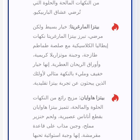
من النكهات المالحة والحلوة التي
تُرضي عشاق الباربيكيو.
بيتزا المارغريتا
: خيار بسيط ولكن
مرضي، تبرز بيتزا المارغريتا نكهات
إيطاليا الكلاسيكية مع صلصة طماطم
طازجة، وجبنة موتزاريلا كريمية،
وأوراق الريحان العطرية. إنها خيار
خفيف ومليء بالنكهة مثالي لأولئك
الذين يبحثون عن تجربة بيتزا تقليدية.
بيتزا هاوايان
: مزيج رائع من النكهات
الحلوة والمالحة، تتميز بيتزا هاوايان
بقطع أناناس عصيرية، ولحم خنزير
مملح، وجبن مذاب على قاعدة
مقرمشة. إنها وجبة استوائية تحبها