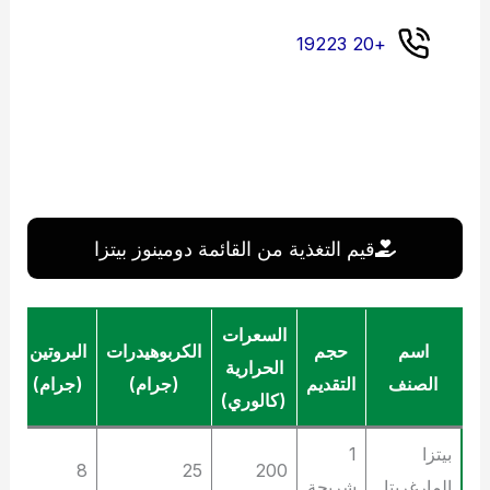
+20 19223
قيم التغذية من القائمة دومينوز بيتزا
السعرات
اسم
حجم
الكربوهيدرات
البروتين
ال
الحرارية
الصنف
التقديم
(جرام)
(جرام)
(ج
(كالوري)
بيتزا
1
10
8
25
200
المارغريتا
شريحة