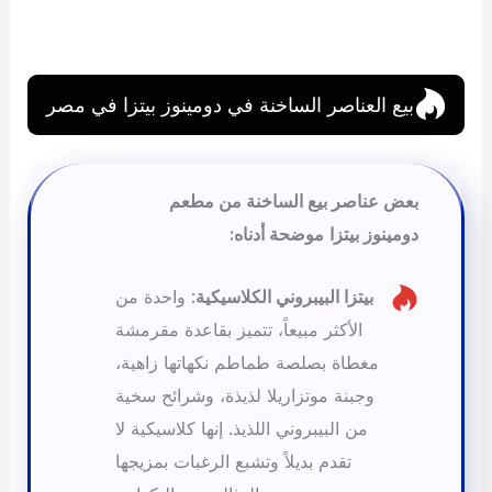
بيع العناصر الساخنة في دومينوز بيتزا في مصر
بعض عناصر بيع الساخنة من مطعم
دومينوز بيتزا
موضحة أدناه:
بيتزا البيبروني الكلاسيكية
: واحدة من
الأكثر مبيعاً، تتميز بقاعدة مقرمشة
مغطاة بصلصة طماطم نكهاتها زاهية،
وجبنة موتزاريلا لذيذة، وشرائح سخية
من البيبروني اللذيذ. إنها كلاسيكية لا
تقدم بديلاً وتشبع الرغبات بمزيجها