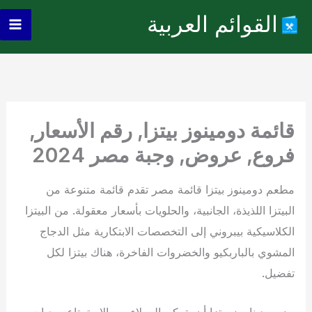
خطي
القوائم العربية
لى
ain
لمحتوى
enu
قائمة دومينوز بيتزا, رقم الأسعار,
فروع, عروض, وجبة مصر 2024
مطعم دومينوز بيتزا قائمة مصر تقدم قائمة متنوعة من
البيتزا اللذيذة، الجانبية، والحلويات بأسعار معقولة. من البيتزا
الكلاسيكية بيبروني إلى التخصصات الابتكارية مثل الدجاج
المشوي بالباربكيو والخضروات الفاخرة، هناك بيتزا لكل
تفضيل.
يضمن ديناموز بيتزا أن يتمكن العملاء من الاستمتاع بوجبات