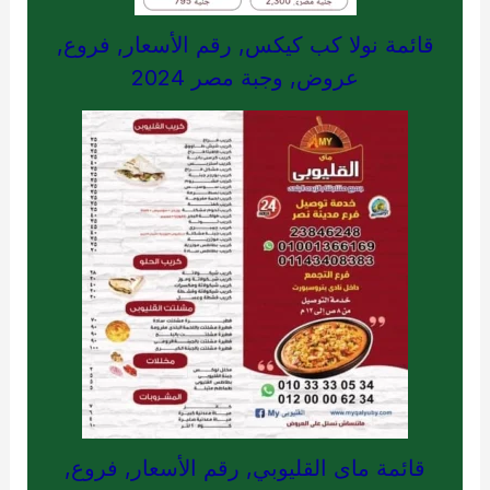
قائمة نولا كب كيكس, رقم الأسعار, فروع,
عروض, وجبة مصر 2024
قائمة ماى القليوبي, رقم الأسعار, فروع,