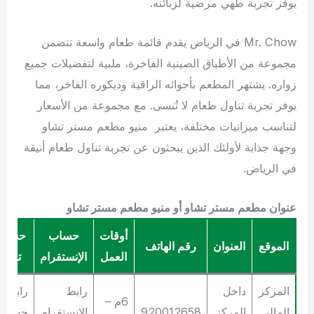
يوفر تجربة طهي مرضية لزبائنه.
Mr. Chow في الرياض يقدم قائمة طعام واسعة تتضمن
مجموعة من الأطباق الصينية الفاخرة، ملبية لتفضيلات جميع
زواره. يشتهر المطعم بأجوائه الراقية وديكوره الفاخر، مما
يوفر تجربة تناول طعام لا تُنسى. مع مجموعة من الأسعار
لتناسب ميزانيات مختلفة، يعتبر منيو مطعم مستر تشاو
وجهة جذابة لأولئك الذين يبحثون عن تجربة تناول طعام أنيقة
في الرياض.
عنوان مطعم مستر تشاو أو منيو مطعم مستر تشاو
أوقات
حساب
حساب
الموقع
العنوان
رقم الهاتف
العمل
الإنستقرام
تويتر
المركز
داخل
رابط
رابط
6م –
المالي
المركز
920012658
الإنستقرام
حساب