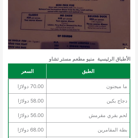
الأطباق الرئيسية
منيو مطعم مستر تشاو
الطبق
السعر
ما ميجنون
70.00 دولارًا
دجاج بكين
58.00 دولارًا
لحم بقري مقرمش
56.00 دولارًا
بطة المقامرين
68.00 دولارًا