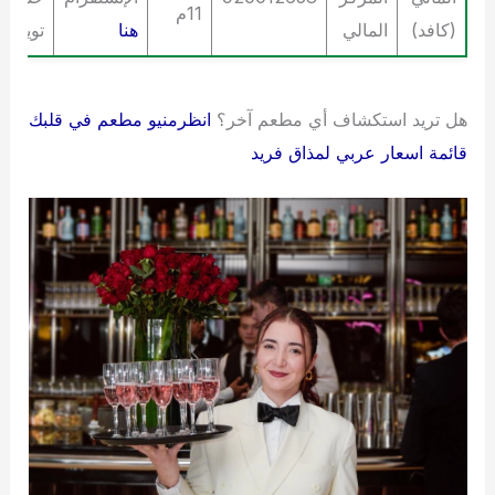
11م
(كافد)
المالي
هنا
تويتر
هن
هل تريد استكشاف أي مطعم آخر؟
انظرمنيو مطعم في قلبك
قائمة اسعار عربي لمذاق فريد