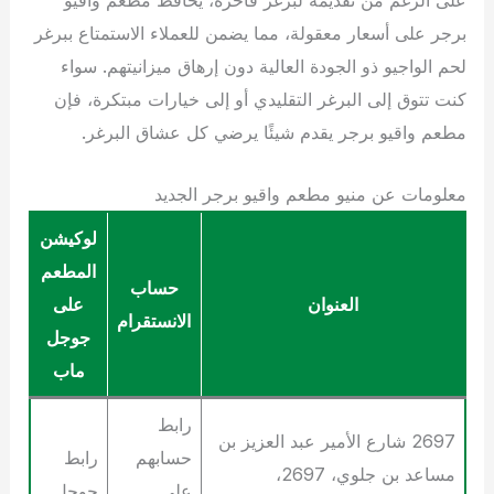
برجر على أسعار معقولة، مما يضمن للعملاء الاستمتاع ببرغر
لحم الواجيو ذو الجودة العالية دون إرهاق ميزانيتهم. سواء
كنت تتوق إلى البرغر التقليدي أو إلى خيارات مبتكرة، فإن
مطعم واقيو برجر يقدم شيئًا يرضي كل عشاق البرغر.
معلومات عن منيو مطعم واقيو برجر الجديد
لوكيشن
المطعم
حساب
العنوان
على
الانستقرام
جوجل
ماب
رابط
2697 شارع الأمير عبد العزيز بن
حسابهم
رابط
مساعد بن جلوي، 2697،
على
جوجل