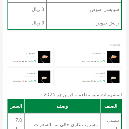
سبايسي صوص
3 ريال
رانش صوص
3 ريال
المشروبات منيو مطعم واقيو برجر 2024
الصنف
وصف
السعر
بيبسي
7.0
مشروب غازي خالي من السعرات
دايت
ريال